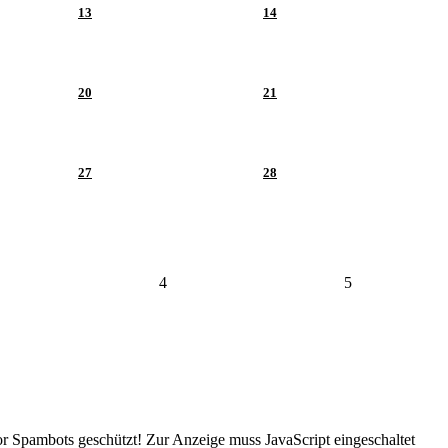
13
14
20
21
27
28
4
5
or Spambots geschützt! Zur Anzeige muss JavaScript eingeschaltet