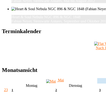
Fabian Neyer, Sternwarte Antares, Mai bis August 2012
Heart & Soul Nebula NGC 896 & NGC 1848
Fabian Neyer, Sternwarte Antares, September und Oktober 20
Terminkalender
Nach J
Monatsansicht
Mai
Montag
Dienstag
23
1
2
3