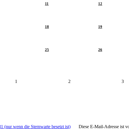
11
12
18
19
25
26
1
2
3
1 (nur wenn die Sternwarte besetzt ist)
Diese E-Mail-Adresse ist v