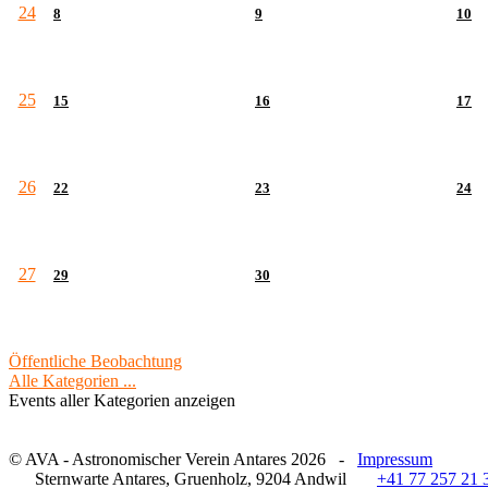
24
8
9
10
25
15
16
17
26
22
23
24
27
29
30
Öffentliche Beobachtung
Alle Kategorien ...
Events aller Kategorien anzeigen
© AVA - Astronomischer Verein Antares 2026 -
Impressum
Sternwarte Antares, Gruenholz, 9204 Andwil
+41 77 257 21 3