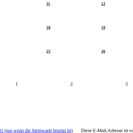
11
12
18
19
25
26
1
2
3
1 (nur wenn die Sternwarte besetzt ist)
Diese E-Mail-Adresse ist v