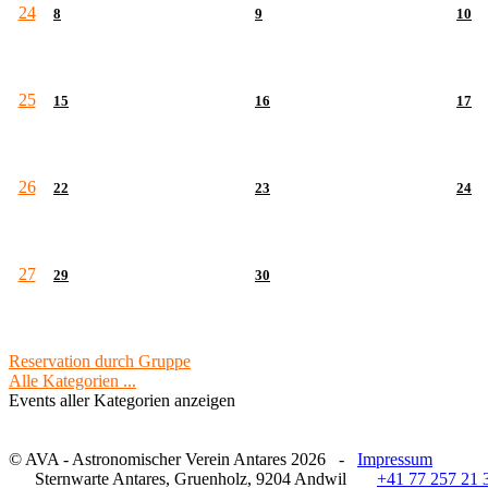
24
8
9
10
25
15
16
17
26
22
23
24
27
29
30
Reservation durch Gruppe
Alle Kategorien ...
Events aller Kategorien anzeigen
© AVA - Astronomischer Verein Antares 2026 -
Impressum
Sternwarte Antares, Gruenholz, 9204 Andwil
+41 77 257 21 3