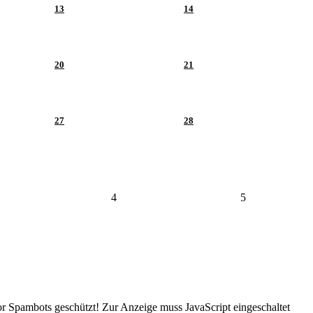
13
14
20
21
27
28
4
5
or Spambots geschützt! Zur Anzeige muss JavaScript eingeschaltet