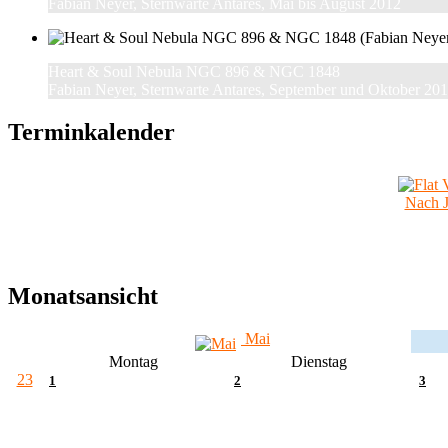
Fabian Neyer, Sternwarte Antares, Mai bis August 2012
Heart & Soul Nebula NGC 896 & NGC 1848
Fabian Neyer, Sternwarte Antares, September und Oktober 20
Terminkalender
Nach J
Monatsansicht
Mai
Montag
Dienstag
23
1
2
3