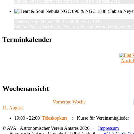
Fabian Neyer, Sternwarte Antares, Mai bis August 2012
Heart & Soul Nebula NGC 896 & NGC 1848
Fabian Neyer, Sternwarte Antares, September und Oktober 20
Terminkalender
Nach J
Wochenansicht
Vorherige Woche
11. August
19:00 - 22:00
Teleskopkurs
:: Kurse für Vereinsmitglieder
© AVA - Astronomischer Verein Antares 2026 -
Impressum
Sternwarte Antares, Gruenholz, 9204 Andwil
+41 77 257 21 3