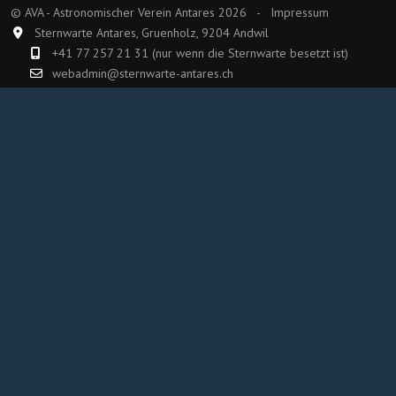
© AVA - Astronomischer Verein Antares 2026 -
Impressum
Sternwarte Antares, Gruenholz, 9204 Andwil
+41 77 257 21 31 (nur wenn die Sternwarte besetzt ist)
webadmin@sternwarte-antares.ch